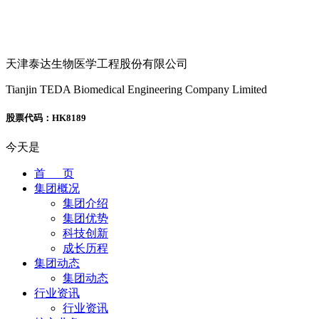
天津泰达生物医学工程股份有限公司
Tianjin TEDA Biomedical Engineering Company Limited
股票代码：HK8189
今天是
首 页
集团概况
集团介绍
集团优势
科技创新
成长历程
集团动态
集团动态
行业资讯
行业资讯