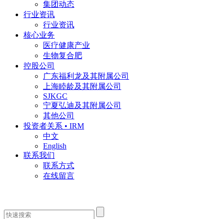
集团动态
行业资讯
行业资讯
核心业务
医疗健康产业
生物复合肥
控股公司
广东福利龙及其附属公司
上海睦龄及其附属公司
SJKGC
宁夏弘迪及其附属公司
其他公司
投资者关系 • IRM
中文
English
联系我们
联系方式
在线留言